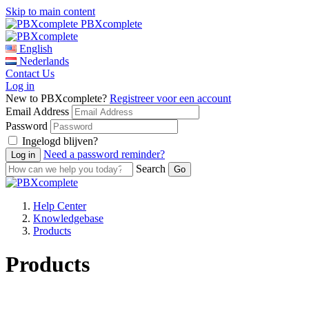
Skip to main content
PBXcomplete
English
Nederlands
Contact Us
Log in
New to PBXcomplete?
Registreer voor een account
Email Address
Password
Ingelogd blijven?
Need a password reminder?
Search
Help Center
Knowledgebase
Products
Products